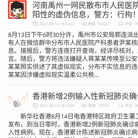
河南禹州一网民散布市人民医
阳性的虚伪信息，警方：行拘
2021-08-14 16:12:22
阅读（5022）
评论（
8月13日下午6时30分许，禹州市公安局郭连派
有人在微信群中分布市人民医院产科患者尹某核
息。接报后，警方连夜打开查询，经详尽核对，
言。随后，警方将违法嫌疑人蒋某某传唤至公安
某某照实供述了其虚拟现实，分布不实信息的违
某某因涉嫌虚拟现实温柔公共秩...
香港新增2例输入性新冠肺炎确
2021-08-14 18:12:56
阅读（7923）
评论（
新华社香港8月14日电香港特区政府卫生署卫
发布，到当日零时，香港新增2例新冠肺炎确诊
入性病例。现在，香港累计陈述新冠肺炎确诊病