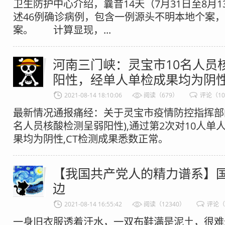
卫生防护中心介绍，曩昔14天（7月31日至8月
述46例确诊病例，包含一例源头不明本地个案
案。 计算显现，...
河南三门峡：灵宝市10名人员
阳性，经单人单检成果均为阴
2021-08-14 18:10:06
阅读（679）
评论（1
最新情况通报痛经：关于灵宝市疫情防控指挥部的
名人员核酸检测呈弱阳性),通过第2次对10人单
果均为阴性,CT检测成果悉数正常。​​​
【我国共产党人的精力谱系】
边
2021-08-14 16:55:42
阅读（12340）
评论（
一身旧衣服透着汗水，一双布鞋满是泥土，很难