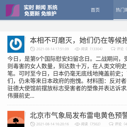
首页
热门
本相不可磨灭，她们仍在等候
2021-08-14 17:51:09
阅读（13304）
评论（
今日，是第9个国际慰安妇留念日。二战期间，受
则毒害的女人数量，到达数十万，在人类文明史
笔。可时至今日，日本仍毫无底线地掩盖前史；
们，仍未等来日本政府的抱愧。材料图：反对者
驻德大使馆前摆放标志受害者的塑像并表达诉求
伟摄前史...
北京市气象局发布雷电黄色预
2021-08-14 16:20:16
阅读（7502）
评论（