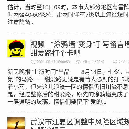
估计，当时至15日09时，本市大部分地区有雷
时雨强40-60毫米，雷雨时伴有7级以上痛经短
注意防备。
视频 "涂鸦墙"变身"手写留言墙
甜爱路打个卡吧
2021-08-14 18:00:53
阅读（14034）
评论（
新民晚报"上海时间"出品 8月14日，七夕。
氛"的马路——甜爱路无疑是有情人必到的打卡
着小雨，但来这儿浪漫一回的情侣仍旧川流不
是，经过整修后的甜爱路，原先的涂鸦墙变成了
一层通明的玻璃，情侣们要留下"爱的...
武汉市江夏区调整中风险区域规