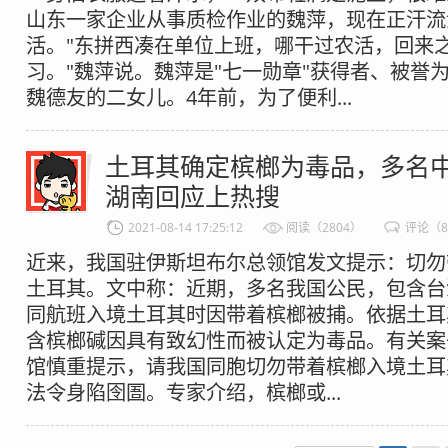
山东一家企业从事质检作业的魏萍，现在正汗流
活。"东拼西凑在单位上班，哪干过农活，回来
习。"魏萍说。魏萍是"七一勋章"获得者、被誉为
魏德友的二女儿。4年前，为了便利...
土耳其确定槟榔为毒品，多名
湖南回应上热搜
2021-08-14 17:25:12
阅读（2804）
评论（
近来，我国驻伊斯坦布尔总领馆发文提示：切勿
土耳其。文中称：近期，多名我国公民，包含台
同航班入境土耳其时因带着槟榔被捕。依据土耳
含槟榔碱因具有致幻性而被认定为毒品。有关案
馆慎重提示，请我国同胞切勿带着槟榔入境土耳
法令身陷囹圄。专家介绍，槟榔或...