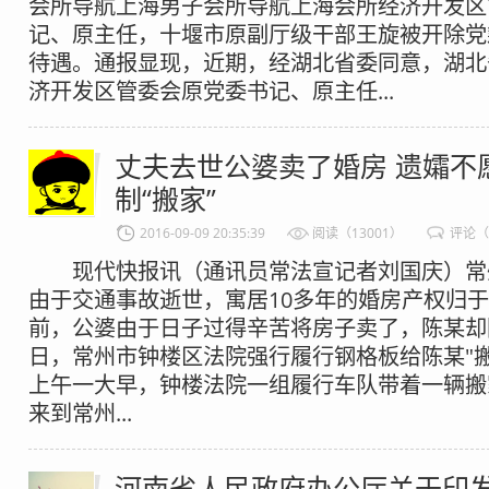
会所导航上海男子会所导航上海会所经济开发区
记、原主任，十堰市原副厅级干部王旋被开除党
待遇。通报显现，近期，经湖北省委同意，湖北
济开发区管委会原党委书记、原主任...
丈夫去世公婆卖了婚房 遗孀不
制“搬家”
2016-09-09 20:35:39
阅读（13001）
评论（
现代快报讯（通讯员常法宣记者刘国庆）常
由于交通事故逝世，寓居10多年的婚房产权归
前，公婆由于日子过得辛苦将房子卖了，陈某却
日，常州市钟楼区法院强行履行钢格板给陈某"
上午一大早，钟楼法院一组履行车队带着一辆搬
来到常州...
河南省人民政府办公厅关于印