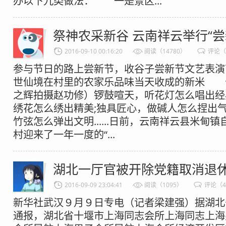
办以下九类做法： 一是景区...
祭神农采新谷 云南祥云举行“尝
2016-09-10 00:16:20
阅读（14780）
评论（
参与节日的路上尝新节，收谷子尝新节文艺表演
世仙境在村里的农家乐品味当天收成的新米 
之辉拍摄赵功修）锣鼓喧天，听花灯怎么唱出经
绣花怎么绣出精美;独具匠心，做碱人怎么捏出气
竹弦怎么弹出文明......日前，云南祥云县米甸
村迎来了一年一度的“...
湖北一厅官被开除党籍取消退
2016-09-09 23:04:41
阅读（1095）
评论（
新华社武汉９月９日专电（记者梁建强）据湖北
通报，湖北省十堰市上海同志会所上海同志上海