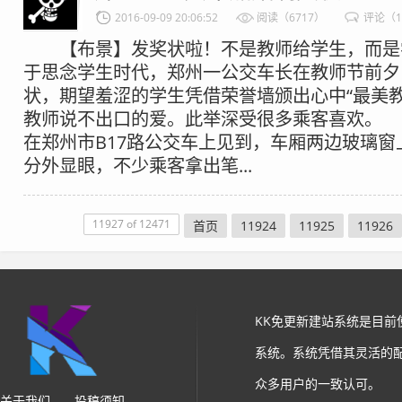
2016-09-09 20:06:52
阅读（6717）
评论（
【布景】发奖状啦！不是教师给学生，而是
于思念学生时代，郑州一公交车长在教师节前夕
状，期望羞涩的学生凭借荣誉墙颁出心中“最美教
教师说不出口的爱。此举深受很多乘客喜欢。 
在郑州市B17路公交车上见到，车厢两边玻璃窗
分外显眼，不少乘客拿出笔...
11927 of 12471
首页
11924
11925
11926
KK免更新建站系统是目
系统。系统凭借其灵活的
众多用户的一致认可。
关于我们
投稿须知