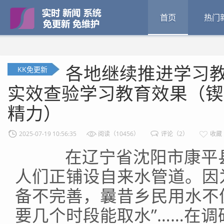
首页
热门
各地继续推进学习教
KK免更新
实效查验学习教育效果（锲
精力）
2025-07-19 10:56:35
阅读（10456）
评论（2）
收藏
在辽宁省沈阳市康平县
人们正铺设自来水管道。因
备不完善，曩昔乡民用水不
要几个时段能取水”……在调