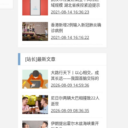
域规模 湖北省疾控紧迫提示
2021-08-14 16:36:23
香港新增2例输入新冠肺炎确
诊病例
2021-08-14 16:16:22
[站长]最新文章
大路行天下丨以心相交，成
其长远——我国首脑交际的
国际情怀与大国气度
2026-08-09 14:59:36
尼日尔两辆大巴相撞致22人
逝世
2026-08-09 08:36:35
伊朗提出霍尔木兹海峡重开