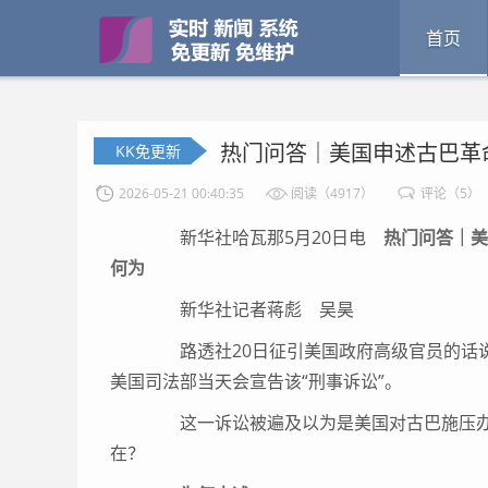
首页
热门问答｜美国申述古巴革
KK免更新
2026-05-21 00:40:35
阅读（4917）
评论（5）
新华社哈瓦那5月20日电
热门问答｜美
何为
新华社记者蒋彪 吴昊
路透社20日征引美国政府高级官员的话说
美国司法部当天会宣告该“刑事诉讼”。
这一诉讼被遍及以为是美国对古巴施压办
在？