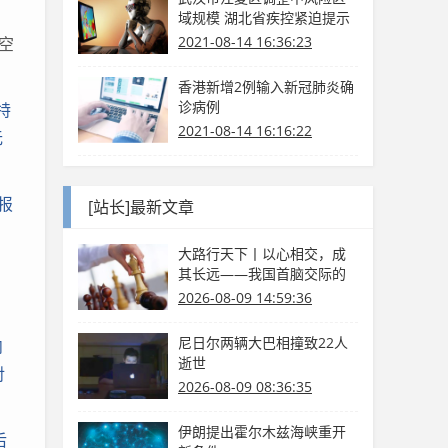
域规模 湖北省疾控紧迫提示
2021-08-14 16:36:23
空
香港新增2例输入新冠肺炎确
诊病例
特
2021-08-14 16:16:22
无
报
[站长]最新文章
大路行天下丨以心相交，成
其长远——我国首脑交际的
国际情怀与大国气度
2026-08-09 14:59:36
尼日尔两辆大巴相撞致22人
内
逝世
对
2026-08-09 08:36:35
伊朗提出霍尔木兹海峡重开
后