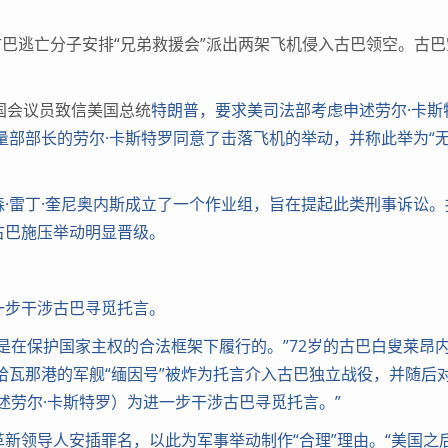
巴逃亡分子安排“兄弟救援会”派出两架飞机侵入古巴领空。古巴
国会议员致信美国总统
特朗普，要求美司法部考虑申述劳尔·卡斯
量部部长的劳尔·卡斯特罗同意了击落飞机的举动，并称此举为“
雷丁·奎尼奥内斯成立了一个作业组，旨在提起此类刑事诉讼。
古巴施压举动明显晋级。
步干涉古巴寻觅托言。
在保护国家主权的合法框架下履行的。”72岁的古巴白叟莱昂
哈瓦那港的军舰“缅因号”被炸为托言介入古巴独立战役，并随后
述劳尔·卡斯特罗）为进一步干涉古巴寻觅托言。”
领导人安插罪名，以此为军事举动制作“合理”理由。“美国之