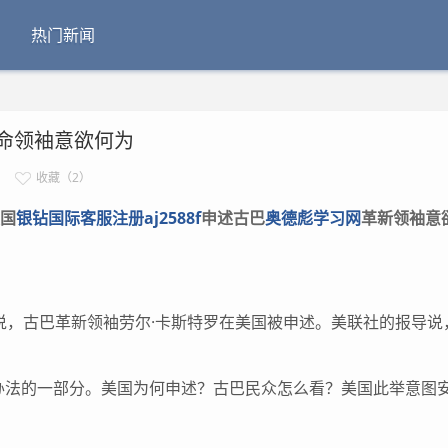
热门新闻
命领袖意欲何为
收藏（2）
国
银钻国际客服注册aj2588f
申述古巴
奥德彪学习网
革新领袖意
，古巴革新领袖劳尔·卡斯特罗在美国被申述。美联社的报导说
法的一部分。美国为何申述？古巴民众怎么看？美国此举意图