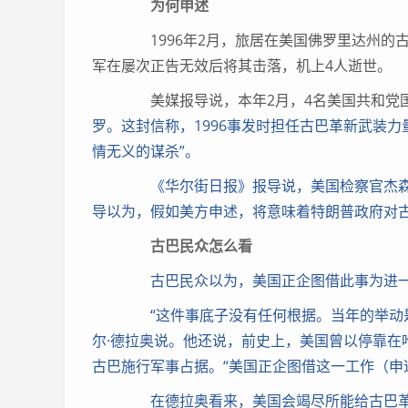
为何申述
1996年2月，旅居在美国佛罗里达州的古
军在屡次正告无效后将其击落，机上4人逝世。
美媒报导说，本年2月，4名美国共和党
罗。这封信称，1996事发时担任古巴革新武装力
情无义的谋杀”。
《华尔街日报》报导说，美国检察官杰森·
导以为，假如美方申述，将意味着特朗普政府对
古巴民众怎么看
古巴民众以为，美国正企图借此事为进一
“这件事底子没有任何根据。当年的举动是
尔·德拉奥说。他还说，前史上，美国曾以停靠在
古巴施行军事占据。“美国正企图借这一工作（申
在德拉奥看来，美国会竭尽所能给古巴革新