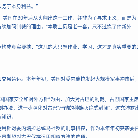
务于本身利益。”
美国在30年后从头翻出这一工作，并非为了寻求正义，而是为
持续加码制裁的理由，“本质上仍是老一套，只不过换了件新外
成真实要挟，“这儿的人只想作业、学习，这才是真实重要的
交易禁运。本年年初，美国对委内瑞拉发起大规模军事冲击后
国国家安全和对外方针”为由，加大对古巴的制裁。古巴国家主
制办法，进一步强化对古巴“严酷的种族灭绝式封闭”，这充沛露
与知识。
用针对委内瑞拉总统马杜罗的刑事指控，作为本年年初突袭委
官员期望对古巴保存运用相似方法的选项。