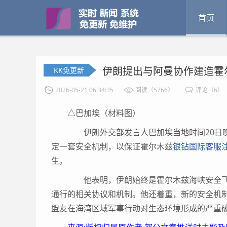
首页
伊朗提出与阿曼协作建造霍
KK免更新
2026-05-21 06:34:35
阅读（5766）
评论（6）
△巴加埃（材料图）
伊朗外交部发言人巴加埃当地时间20日晚
定一套安全机制，以保证霍尔木兹
银钻国际客服注册
生。
他表明，伊朗始终是霍尔木兹海峡安全飞
通行的相关协议和机制。他还着重，新的安全机
盟友在海湾区域军事行动对生态环境形成的严重破