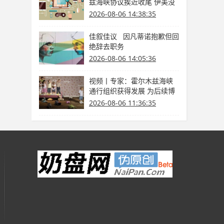
兹海峡协议挨近收尾 伊美没
有商洽
2026-08-06 14:38:35
佳叙佳议 因凡蒂诺抱歉但回
绝辞去职务
2026-08-06 14:05:36
视频丨专家：霍尔木兹海峡
通行组织获得发展 为后续博
弈供给缓冲期
2026-08-06 11:36:35