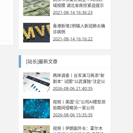
域规模 湖北省疾控紧迫提示
2021-08-14 16:36:23
香港新增2例输入新冠肺炎确
诊病例
2021-08-14 16:16:22
[站长]最新文章
两岸调查丨台军演习再添"新
剧本" 试图"以武谋独"注定以
卵击石
2026-08-06 21:40:35
视频丨美国“元”公司AI模型测
验期间侵略另一家公司
2026-08-06 15:35:35
视频丨伊朗副外长：霍尔木