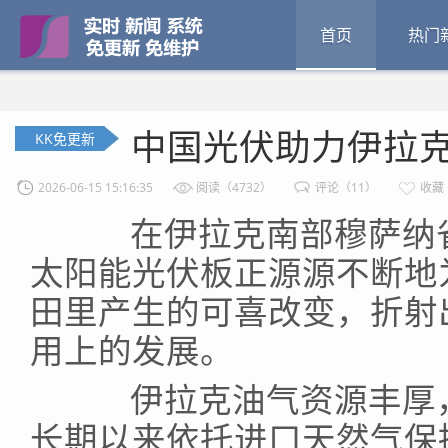
首页
热门
中国光伏助力伊拉
KK免更新
2026-06-15 15:16:35
阅读（4732）
评论（11）
收藏
在伊拉克南部穆萨纳省
太阳能光伏板正源源不断地
田里产生的可喜改变，折射
用上的发展。
伊拉克油气资源丰厚，
长期以来依托进口天然气保