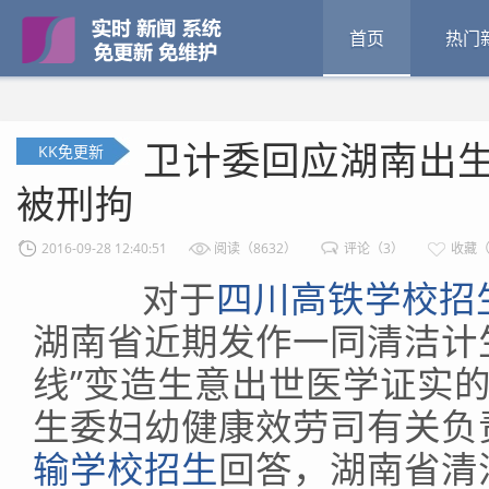
首页
热门
卫计委回应湖南出
KK免更新
被刑拘
2016-09-28 12:40:51
阅读（8632）
评论（3）
收藏（
对于
四川高铁学校招
湖南省近期发作一同清洁计
线”变造生意出世医学证实的
生委妇幼健康效劳司有关负
输学校招生
回答，湖南省清