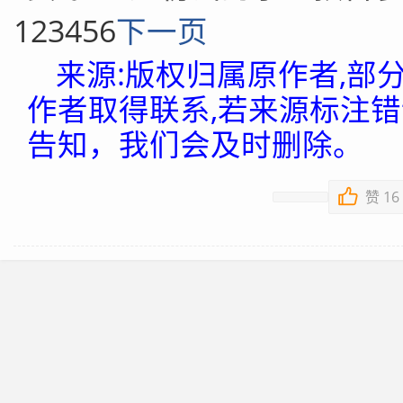
123456
下一页
来源:版权归属原作者,部
作者取得联系,若来源标注
告知，我们会及时删除。
赞
16