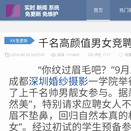
首页
热门
千名高颜值男女竞聘
KK免更新
2016-09-28 16:07:45
阅读（11484）
评论（11）
收
“你纹过眉毛吧？”9月
成都
深圳婚纱摄影
一学院举
了上千名帅男靓女参与。据
然美”，特别请求应聘女人
眉不垫鼻，回归自然本真的
女”。经过初试的学生预备参