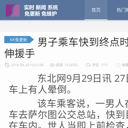
首页
热门
男子乘车快到终点时
KK免更新
伸援手
2016-09-29 10:21:06
阅读（12459）
评论（11）
收藏
东北网9月29日讯 27
车上有人晕倒。
该车乘客说，一男人
车去萨尔图公交总站，快到
在车内。世人当即上前检查，