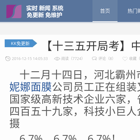
首页
热门
【十三五开局考】
KK免更新
2016-12-15 14:05:33
阅读（7724）
评论（8）
收藏（
十二月十四日，河北霸州
妮娜面膜
公司员工正在组装
国家级高新技术企业六家，
四百五十九家，科技小巨人
摄
6.7%、6.7%、6.7%！