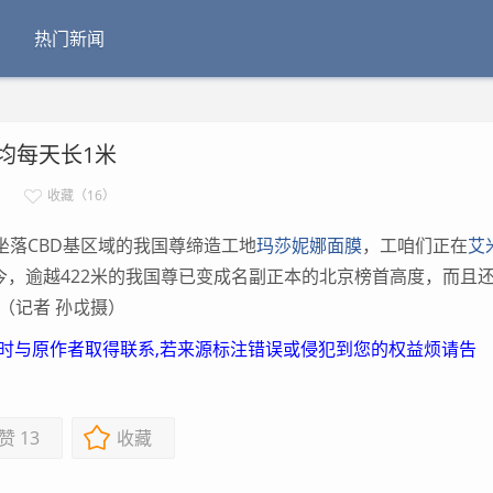
热门新闻
平均每天长1米
收藏（16）
落CBD基区域的我国尊缔造工地
玛莎妮娜面膜
，工咱们正在
艾
今，逾越422米的我国尊已变成名副正本的北京榜首高度，而且
（记者 孙戉摄）
及时与原作者取得联系,若来源标注错误或侵犯到您的权益烦请告
赞
13
收藏