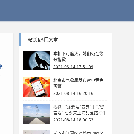
[站长]热门文章
本相不可磨灭，她们仍在等
候抱歉
米
2021-08-14 17:51:09
还
北京市气象局发布雷电黄色
预警
2021-08-14 16:20:16
视频 "涂鸦墙"变身"手写留
言墙" 七夕来上海甜爱路打个
卡吧
2021-08-14 18:00:53
武汉市江夏区调整中风险区