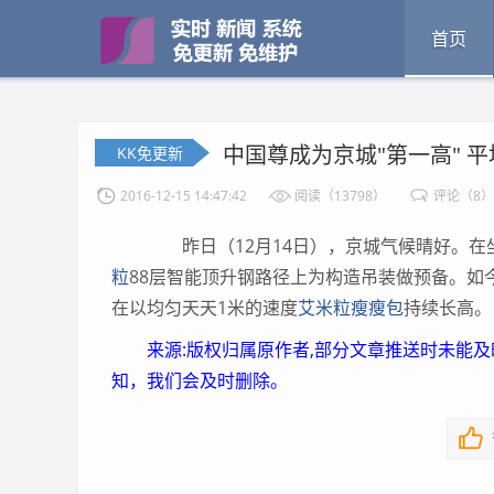
首页
中国尊成为京城"第一高" 
KK免更新
2016-12-15 14:47:42
阅读（13798）
评论（8）
昨日（12月14日），京城气候晴好。在坐
粒
88层智能顶升钢路径上为构造吊装做预备。如
在以均匀天天1米的速度
艾米粒瘦瘦包
持续长高。
来源:版权归属原作者,部分文章推送时未能
知，我们会及时删除。