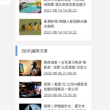
域规模 湖北省疾控紧迫提示
2021-08-14 16:36:23
香港新增2例输入新冠肺炎确
诊病例
2021-08-14 16:16:22
[站长]最新文章
两岸调查丨台军演习再添"新
剧本" 试图"以武谋独"注定以
卵击石
2026-08-06 21:40:35
视频丨美国“元”公司AI模型测
验期间侵略另一家公司
2026-08-06 15:35:35
视频丨伊朗副外长：霍尔木