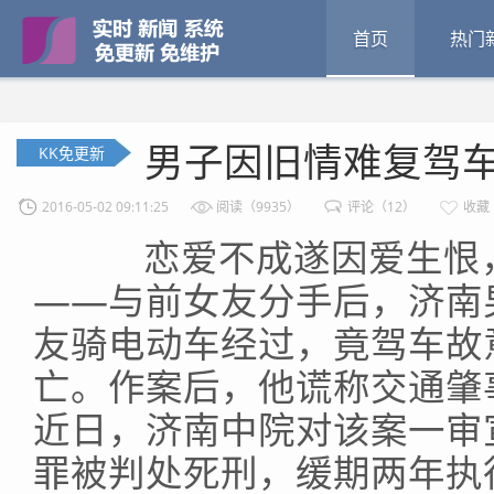
首页
热门
男子因旧情难复驾
KK免更新
2016-05-02 09:11:25
阅读（9935）
评论（12）
收藏
恋爱不成遂因爱生恨，
——与前女友分手后，济南
友骑电动车经过，竟驾车故
亡。作案后，他谎称交通肇
近日，济南中院对该案一审
罪被判处死刑，缓期两年执